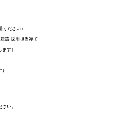
送ください）
上建設 採用担当宛て
します）
す）
ださい。