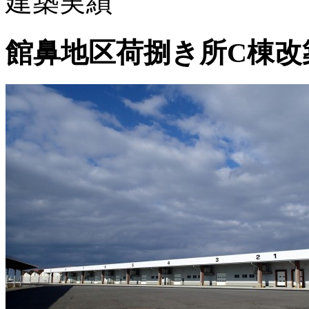
建築実績
館鼻地区荷捌き所C棟改