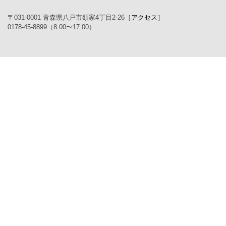
〒031-0001 青森県八戸市類家4丁目2-26［
アクセス
］
0178-45-8899（8:00〜17:00）